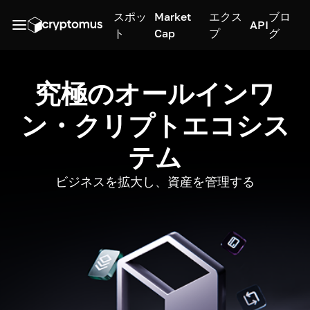
スポッ
Market
エクス
ブロ
API
ト
Cap
プ
グ
究極のオールインワ
ン・クリプトエコシス
テム
ビジネスを拡大し、資産を管理する