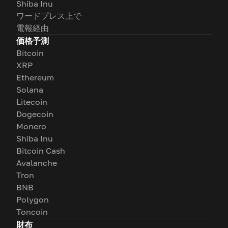
Shiba Inu
ワードプレス上で
電報経由
価格予測
Bitcoin
XRP
Ethereum
Solana
Litecoin
Dogecoin
Monero
Shiba Inu
Bitcoin Cash
Avalanche
Tron
BNB
Polygon
Toncoin
財布