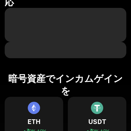
応
暗号資産でインカムゲイン
を
ETH
USDT
3
% APY
3
% APY