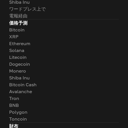
Shiba Inu
ワードプレス上で
電報経由
価格予測
Bitcoin
XRP
Ethereum
Solana
Litecoin
Dogecoin
Monero
Shiba Inu
Bitcoin Cash
Avalanche
Tron
BNB
Polygon
Toncoin
財布