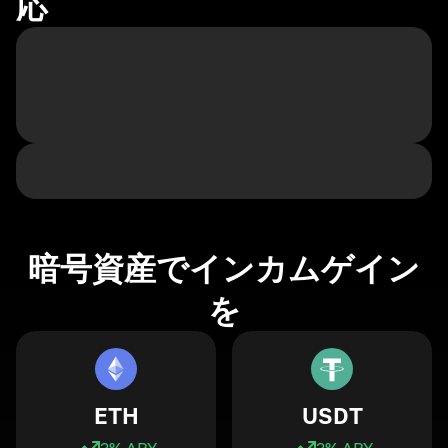
応
暗号資産でインカムゲイン
を
ETH
USDT
3
% APY
3
% APY