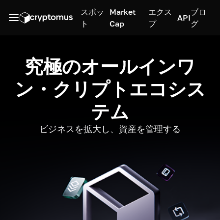
スポッ
Market
エクス
ブロ
API
ト
Cap
プ
グ
究極のオールインワ
ン・クリプトエコシス
テム
ビジネスを拡大し、資産を管理する