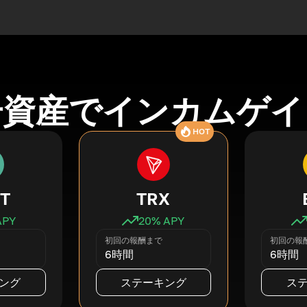
号資産でインカムゲイ
HOT
T
TRX
APY
20
% APY
初回の報酬まで
初回の報
6時間
6時間
ング
ステーキング
ス