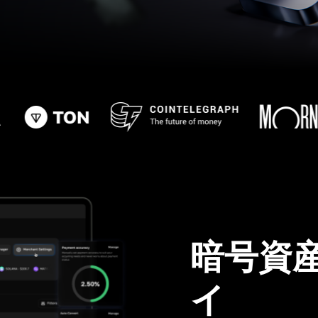
暗号資
イ