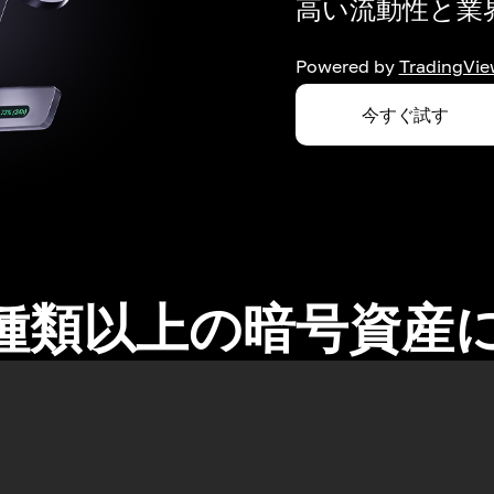
高い流動性と業界
Powered by
TradingVie
今すぐ試す
0種類以上の暗号資産