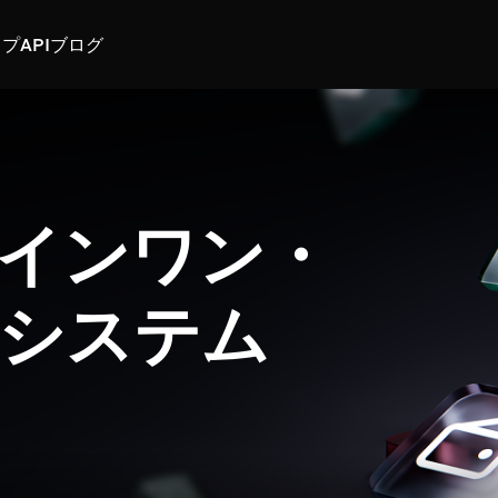
スプ
API
ブログ
インワン・
システム