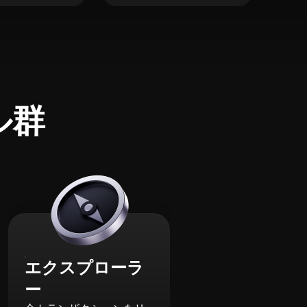
ル群
エクスプローラ
ー