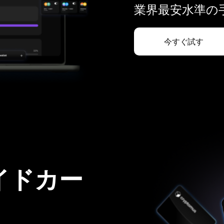
業界最安水準の手
今すぐ試す
イドカー