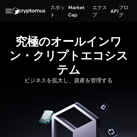
スポッ
Market
エクス
ブロ
API
ト
Cap
プ
グ
究極のオールインワ
ン・クリプトエコシス
テム
ビジネスを拡大し、資産を管理する