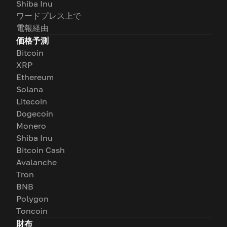
Shiba Inu
ワードプレス上で
電報経由
価格予測
Bitcoin
XRP
Ethereum
Solana
Litecoin
Dogecoin
Monero
Shiba Inu
Bitcoin Cash
Avalanche
Tron
BNB
Polygon
Toncoin
財布