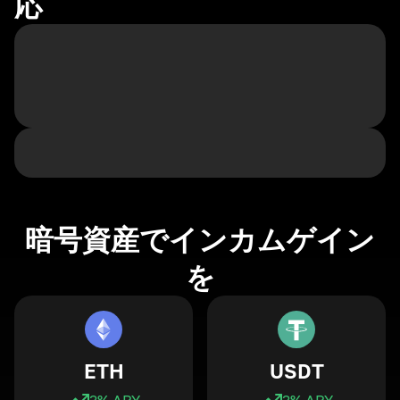
応
暗号資産でインカムゲイン
を
ETH
USDT
3
% APY
3
% APY