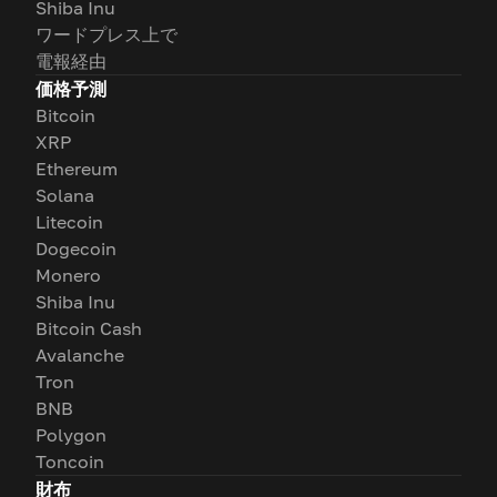
Shiba Inu
ワードプレス上で
電報経由
価格予測
Bitcoin
XRP
Ethereum
Solana
Litecoin
Dogecoin
Monero
Shiba Inu
Bitcoin Cash
Avalanche
Tron
BNB
Polygon
Toncoin
財布