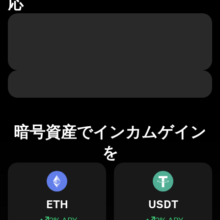
応
暗号資産でインカムゲイン
を
ETH
USDT
3
% APY
3
% APY