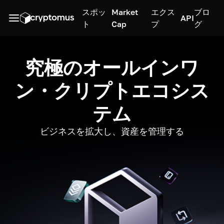
スポッ
Market
エクス
ブロ
API
ト
Cap
プ
グ
究極のオールインワ
ン・クリプトエコシス
テム
ビジネスを拡大し、資産を管理する