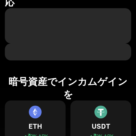
応
暗号資産でインカムゲイン
を
ETH
USDT
3
% APY
3
% APY