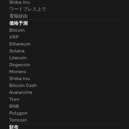
Shiba Inu
ワードプレス上で
電報経由
価格予測
Bitcoin
XRP
Ethereum
Solana
Litecoin
Dogecoin
Monero
Shiba Inu
Bitcoin Cash
Avalanche
Tron
BNB
Polygon
Toncoin
財布