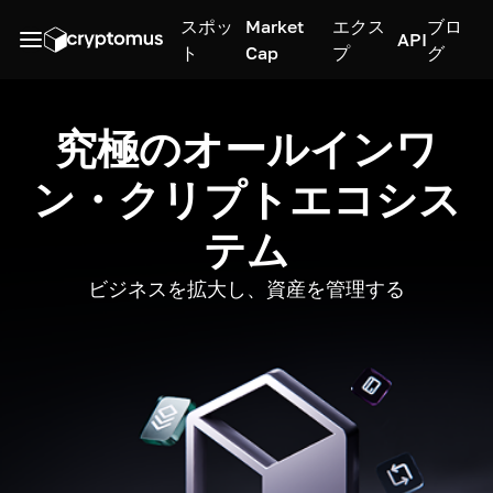
スポッ
Market
エクス
ブロ
API
ト
Cap
プ
グ
究極のオールインワ
ン・クリプトエコシス
テム
ビジネスを拡大し、資産を管理する