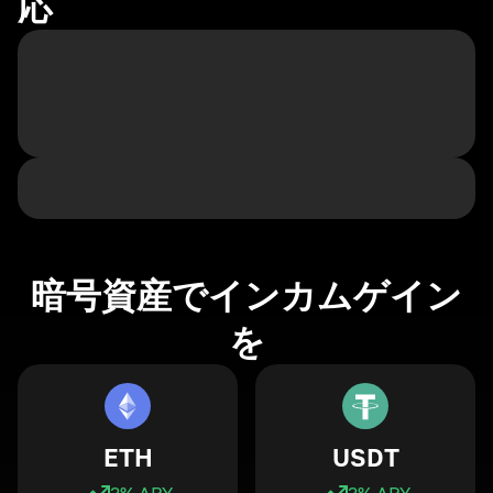
応
暗号資産でインカムゲイン
を
ETH
USDT
3
% APY
3
% APY