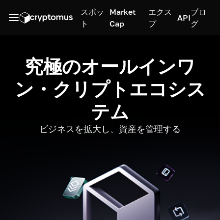
スポッ
Market
エクス
ブロ
API
ト
Cap
プ
グ
究極のオールインワ
ン・クリプトエコシス
テム
ビジネスを拡大し、資産を管理する