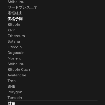
Shiba Inu
ワードプレス上で
電報経由
価格予測
Bitcoin
XRP
Ethereum
Solana
Litecoin
Dogecoin
Monero
Shiba Inu
Bitcoin Cash
Avalanche
Tron
BNB
Polygon
Toncoin
財布