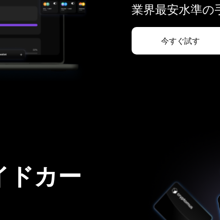
業界最安水準の手
今すぐ試す
イドカー