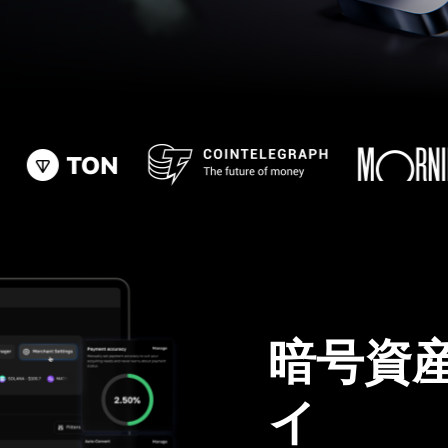
暗号資
イ