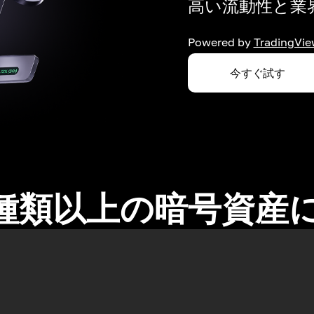
高い流動性と業界
Powered by
TradingVie
今すぐ試す
0種類以上の暗号資産