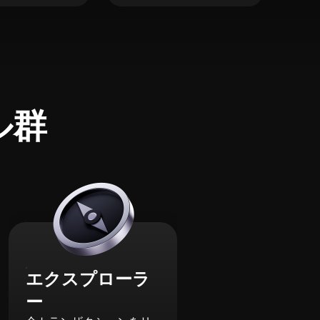
ル群
エクスプローラ
ー