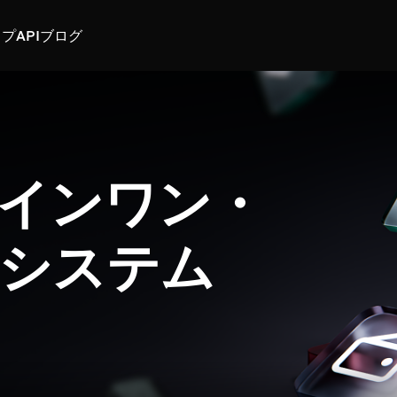
スプ
API
ブログ
インワン・
システム