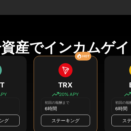
号資産でインカムゲイ
HOT
T
TRX
APY
20
% APY
初回の報酬まで
初回の報
6時間
6時間
ング
ステーキング
ス