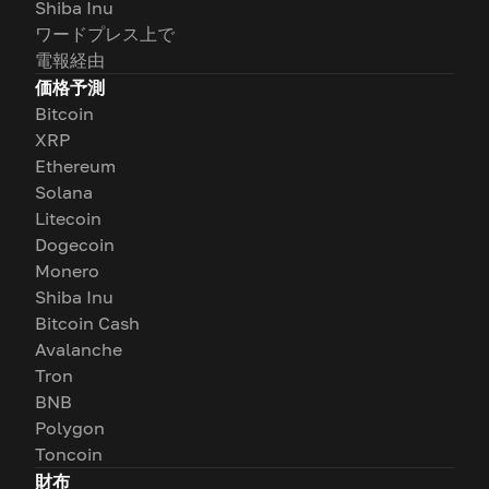
Shiba Inu
ワードプレス上で
電報経由
価格予測
Bitcoin
XRP
Ethereum
Solana
Litecoin
Dogecoin
Monero
Shiba Inu
Bitcoin Cash
Avalanche
Tron
BNB
Polygon
Toncoin
財布