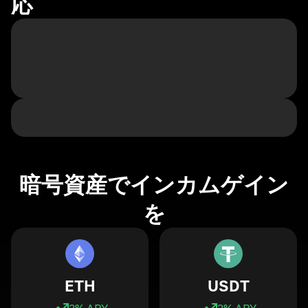
応
暗号資産でインカムゲイン
を
ETH
USDT
3
% APY
3
% APY