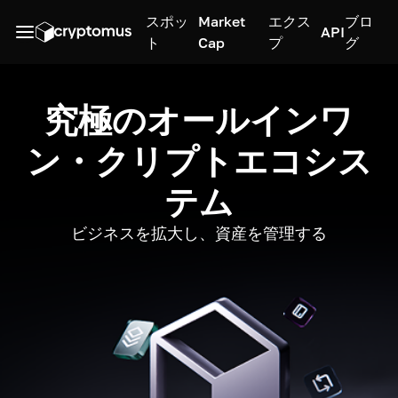
スポッ
Market
エクス
ブロ
API
ト
Cap
プ
グ
究極のオールインワ
ン・クリプトエコシス
テム
ビジネスを拡大し、資産を管理する