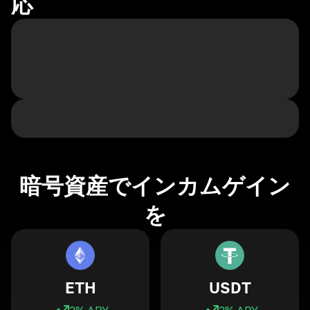
応
暗号資産でインカムゲイン
を
ETH
USDT
3
% APY
3
% APY