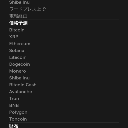
Shiba Inu
ワードプレス上で
電報経由
価格予測
Bitcoin
XRP
Ethereum
Solana
Litecoin
Dogecoin
Monero
Shiba Inu
Bitcoin Cash
Avalanche
Tron
BNB
Polygon
Toncoin
財布