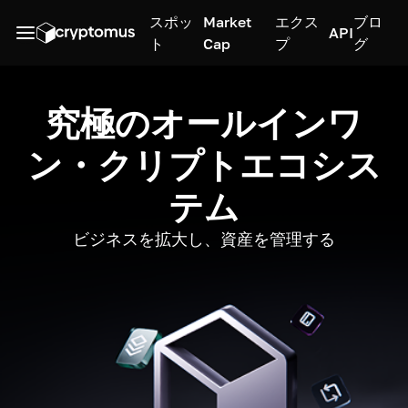
スポッ
Market
エクス
ブロ
API
ト
Cap
プ
グ
究極のオールインワ
ン・クリプトエコシス
テム
ビジネスを拡大し、資産を管理する