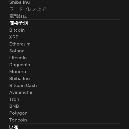
Shiba Inu
ワードプレス上で
電報経由
価格予測
Bitcoin
XRP
Ethereum
Solana
Litecoin
Dogecoin
Monero
Shiba Inu
Bitcoin Cash
Avalanche
Tron
BNB
Polygon
Toncoin
財布