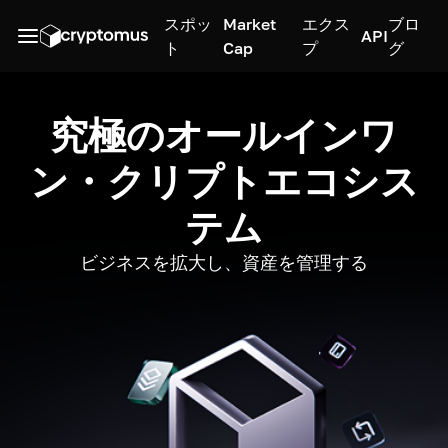
スポッ
Market
エクス
ブロ
API
ト
Cap
プ
グ
究極のオールインワ
ン・クリプトエコシス
テム
ビジネスを拡大し、資産を管理する