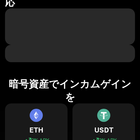
応
暗号資産でインカムゲイン
を
ETH
USDT
3
% APY
3
% APY