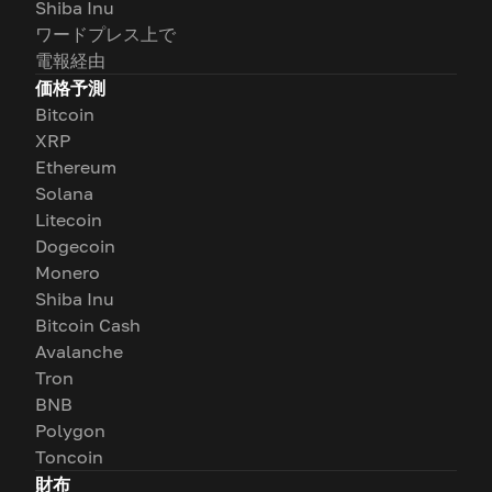
Shiba Inu
ワードプレス上で
電報経由
価格予測
Bitcoin
XRP
Ethereum
Solana
Litecoin
Dogecoin
Monero
Shiba Inu
Bitcoin Cash
Avalanche
Tron
BNB
Polygon
Toncoin
財布