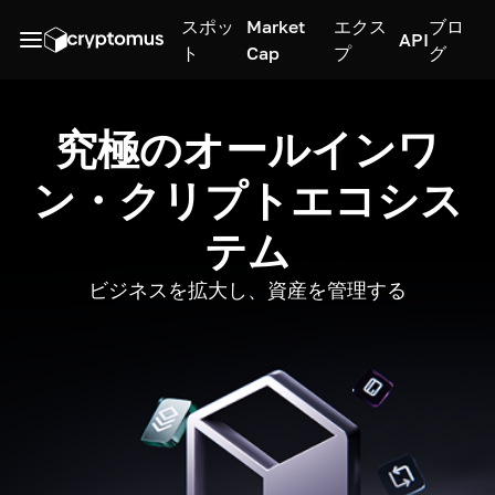
スポッ
Market
エクス
ブロ
API
ト
Cap
プ
グ
究極のオールインワ
ン・クリプトエコシス
テム
ビジネスを拡大し、資産を管理する