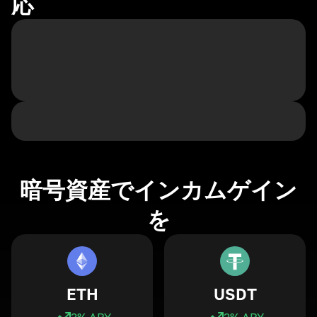
応
暗号資産でインカムゲイン
を
ETH
USDT
3
% APY
3
% APY