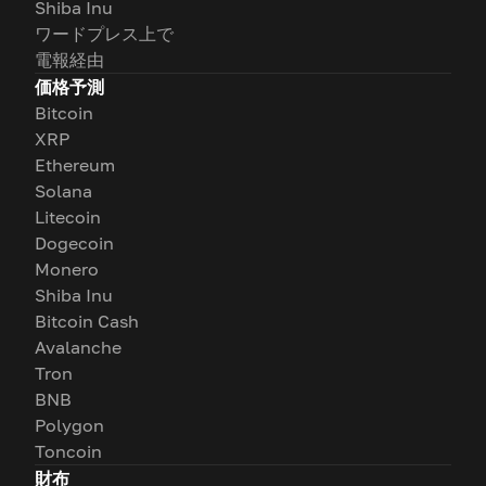
Shiba Inu
ワードプレス上で
電報経由
価格予測
Bitcoin
XRP
Ethereum
Solana
Litecoin
Dogecoin
Monero
Shiba Inu
Bitcoin Cash
Avalanche
Tron
BNB
Polygon
Toncoin
財布