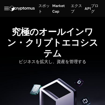
スポッ
Market
エクス
ブロ
API
ト
Cap
プ
グ
究極のオールインワ
ン・クリプトエコシス
テム
ビジネスを拡大し、資産を管理する