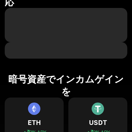
応
暗号資産でインカムゲイン
を
ETH
USDT
3
% APY
3
% APY