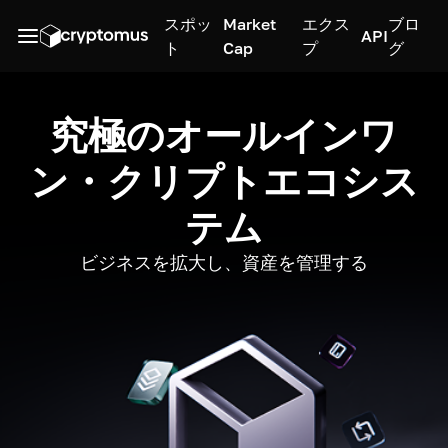
スポッ
Market
エクス
ブロ
API
ト
Cap
プ
グ
究極のオールインワ
ン・クリプトエコシス
テム
ビジネスを拡大し、資産を管理する