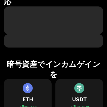
応
暗号資産でインカムゲイン
を
ETH
USDT
3
% APY
3
% APY