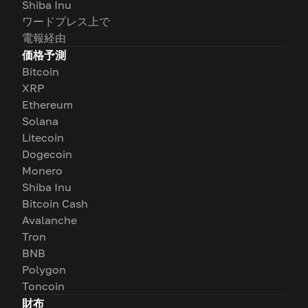
Shiba Inu
ワードプレス上で
電報経由
価格予測
Bitcoin
XRP
Ethereum
Solana
Litecoin
Dogecoin
Monero
Shiba Inu
Bitcoin Cash
Avalanche
Tron
BNB
Polygon
Toncoin
財布