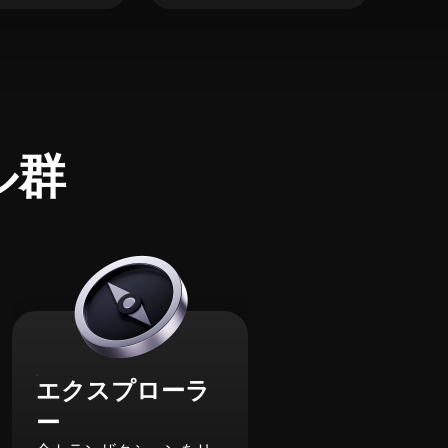
ル群
エクスプローラ
ー