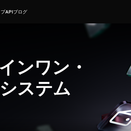
スプ
API
ブログ
インワン・
システム