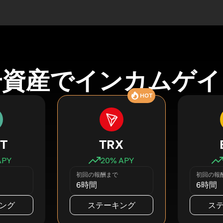
号資産でインカムゲイ
HOT
T
TRX
APY
20
% APY
初回の報酬まで
初回の報
6時間
6時間
ング
ステーキング
ス