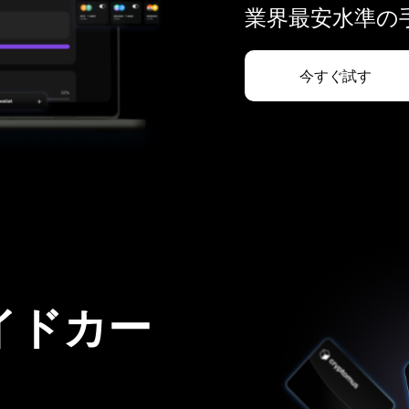
業界最安水準の手
今すぐ試す
イドカー