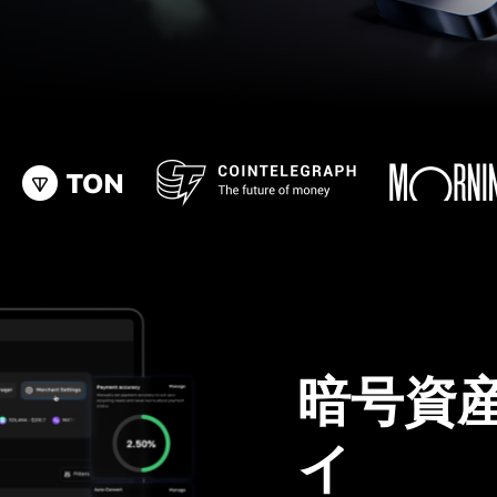
暗号資
イ