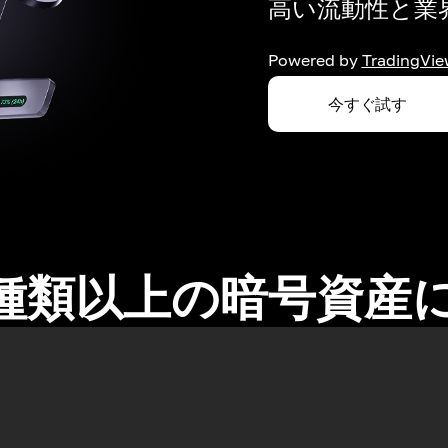
高い流動性と業界
Powered by
TradingVie
今すぐ試す
0種類以上の暗号資産