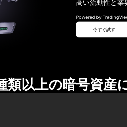
高い流動性と業界
Powered by
TradingVie
今すぐ試す
0種類以上の暗号資産