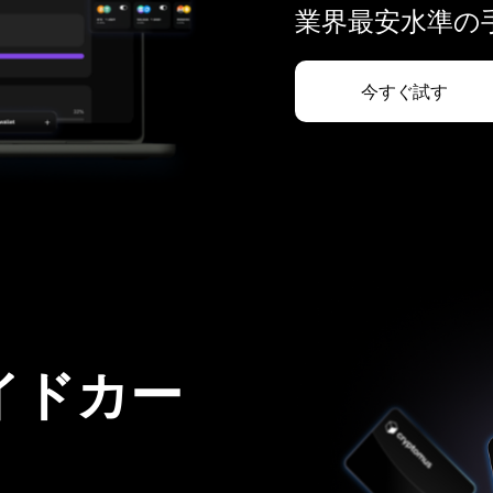
業界最安水準の手
今すぐ試す
イドカー