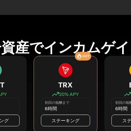
号資産でインカムゲイ
HOT
T
TRX
APY
20
% APY
初回の報酬まで
初回の報
6時間
6時間
ング
ステーキング
ス