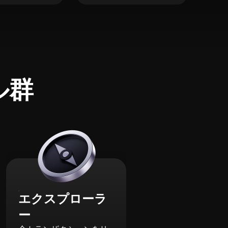
ル群
エクスプローラ
ー