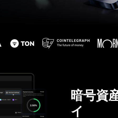
暗号資
イ