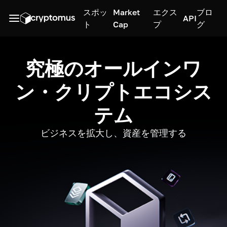
スポッ
Market
エクス
ブロ
API
ト
Cap
プ
グ
究極のオールインワ
ン・クリプトエコシス
テム
ビジネスを拡大し、資産を管理する