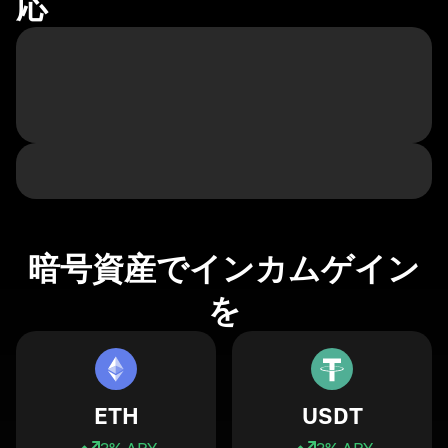
応
暗号資産でインカムゲイン
を
ETH
USDT
3
% APY
3
% APY