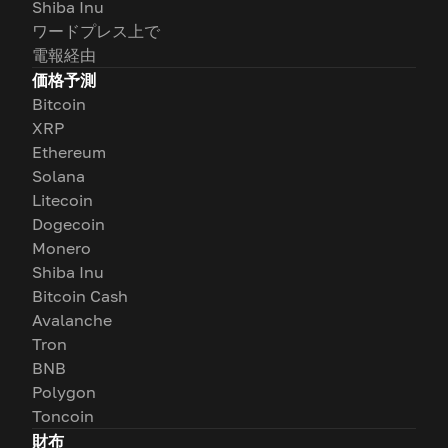
Shiba Inu
ワードプレス上で
電報経由
価格予測
Bitcoin
XRP
Ethereum
Solana
Litecoin
Dogecoin
Monero
Shiba Inu
Bitcoin Cash
Avalanche
Tron
BNB
Polygon
Toncoin
財布