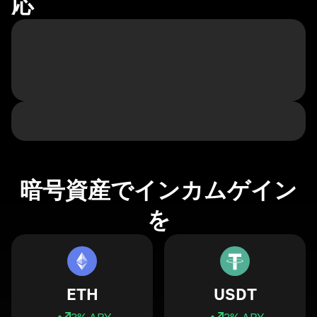
応
暗号資産でインカムゲイン
を
ETH
USDT
3
% APY
3
% APY