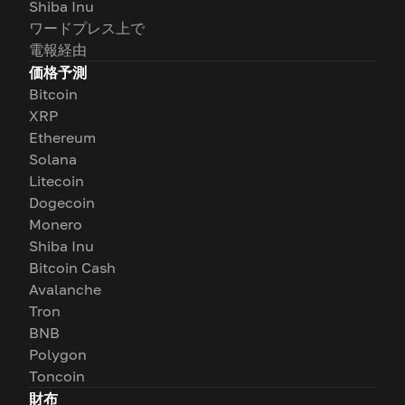
Shiba Inu
ワードプレス上で
電報経由
価格予測
Bitcoin
XRP
Ethereum
Solana
Litecoin
Dogecoin
Monero
Shiba Inu
Bitcoin Cash
Avalanche
Tron
BNB
Polygon
Toncoin
財布