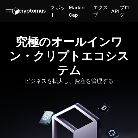
スポッ
Market
エクス
ブロ
API
ト
Cap
プ
グ
究極のオールインワ
ン・クリプトエコシス
テム
ビジネスを拡大し、資産を管理する