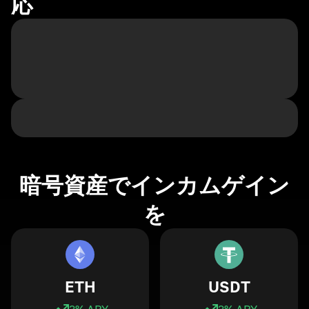
応
暗号資産でインカムゲイン
を
ETH
USDT
3
% APY
3
% APY