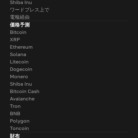
Shiba Inu
ワードプレス上で
電報経由
価格予測
Bitcoin
XRP
Ethereum
Solana
Litecoin
Dogecoin
Monero
Shiba Inu
Bitcoin Cash
Avalanche
Tron
BNB
Polygon
Toncoin
財布