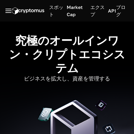
スポッ
Market
エクス
ブロ
API
ト
Cap
プ
グ
究極のオールインワ
ン・クリプトエコシス
テム
ビジネスを拡大し、資産を管理する