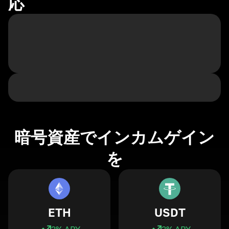
応
暗号資産でインカムゲイン
を
ETH
USDT
3
% APY
3
% APY