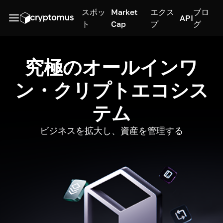
スポッ
Market
エクス
ブロ
API
ト
Cap
プ
グ
究極のオールインワ
ン・クリプトエコシス
テム
ビジネスを拡大し、資産を管理する