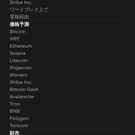
Shiba Inu
ワードプレス上で
電報経由
価格予測
Bitcoin
XRP
Ethereum
Solana
Litecoin
Dogecoin
Monero
Shiba Inu
Bitcoin Cash
Avalanche
Tron
BNB
Polygon
Toncoin
財布