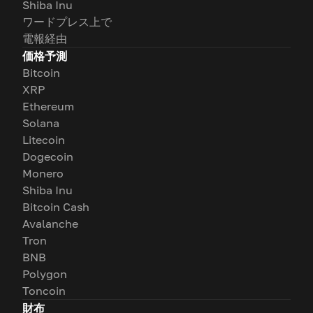
Shiba Inu
ワードプレス上で
電報経由
価格予測
Bitcoin
XRP
Ethereum
Solana
Litecoin
Dogecoin
Monero
Shiba Inu
Bitcoin Cash
Avalanche
Tron
BNB
Polygon
Toncoin
財布