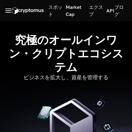
スポッ
Market
エクス
ブロ
API
ト
Cap
プ
グ
究極のオールインワ
ン・クリプトエコシス
テム
ビジネスを拡大し、資産を管理する