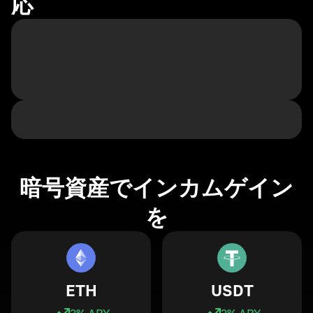
応
暗号資産でインカムゲイン
を
ETH
USDT
3
% APY
3
% APY