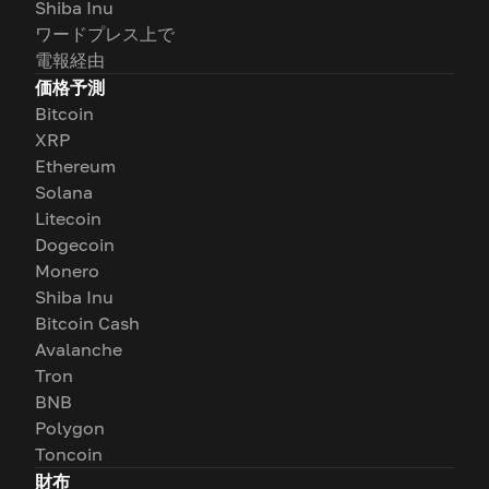
Shiba Inu
ワードプレス上で
電報経由
価格予測
Bitcoin
XRP
Ethereum
Solana
Litecoin
Dogecoin
Monero
Shiba Inu
Bitcoin Cash
Avalanche
Tron
BNB
Polygon
Toncoin
財布