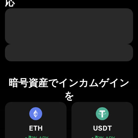
応
暗号資産でインカムゲイン
を
ETH
USDT
3
% APY
3
% APY