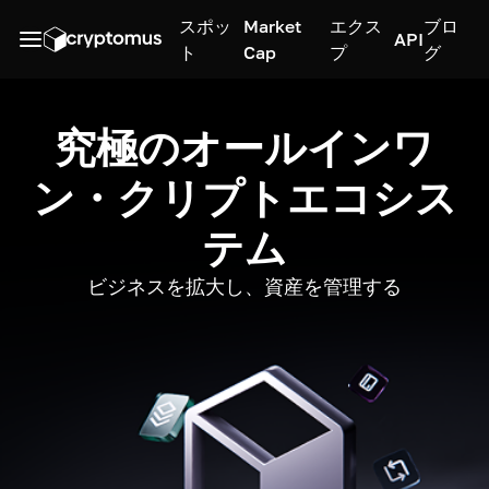
スポッ
Market
エクス
ブロ
API
ト
Cap
プ
グ
究極のオールインワ
ン・クリプトエコシス
テム
ビジネスを拡大し、資産を管理する