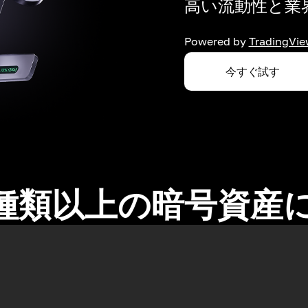
高い流動性と業界
Powered by
TradingVie
今すぐ試す
0種類以上の暗号資産