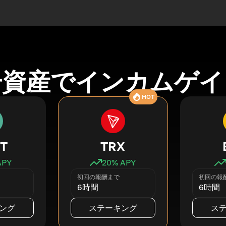
号資産でインカムゲイ
HOT
T
TRX
APY
20
% APY
初回の報酬まで
初回の報
6時間
6時間
ング
ステーキング
ス