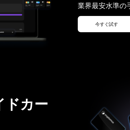
業界最安水準の手
今すぐ試す
イドカー