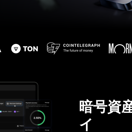
暗号資
イ