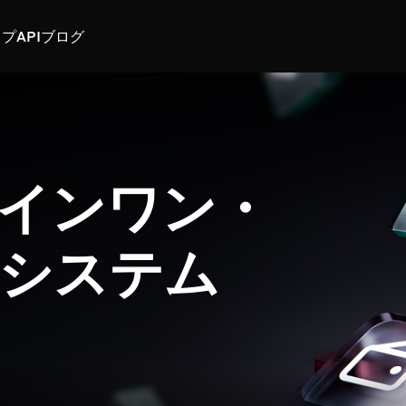
スプ
API
ブログ
インワン・
システム