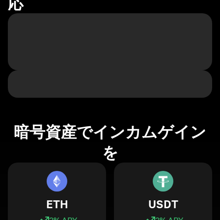
応
暗号資産でインカムゲイン
を
ETH
USDT
3
% APY
3
% APY