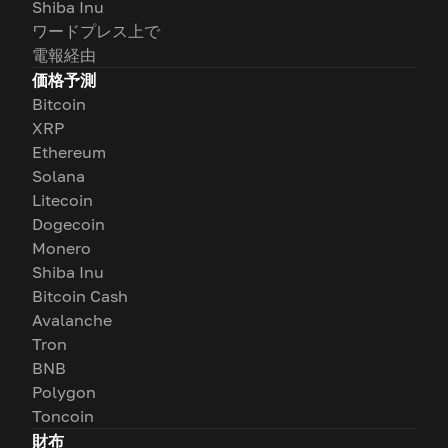
Shiba Inu
ワードプレス上で
電報経由
価格予測
Bitcoin
XRP
Ethereum
Solana
Litecoin
Dogecoin
Monero
Shiba Inu
Bitcoin Cash
Avalanche
Tron
BNB
Polygon
Toncoin
財布