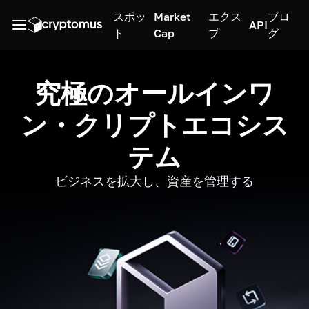
スポッ
Market
エクス
ブロ
API
ト
Cap
プ
グ
究極のオールインワ
ン・クリプトエコシス
テム
ビジネスを拡大し、資産を管理する