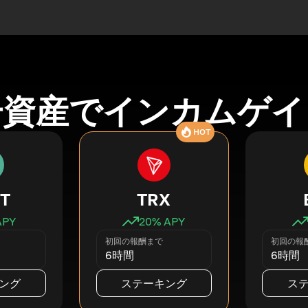
号資産でインカムゲイ
HOT
T
TRX
APY
20
% APY
初回の報酬まで
初回の報
6時間
6時間
ング
ステーキング
ス