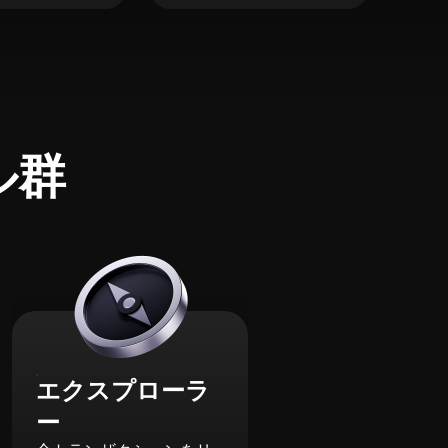
ル群
エクスプローラ
ー