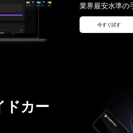
業界最安水準の手
今すぐ試す
イドカー