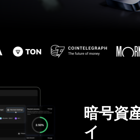
暗号資
イ