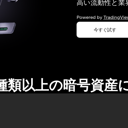
高い流動性と業界
Powered by
TradingVie
今すぐ試す
0種類以上の暗号資産