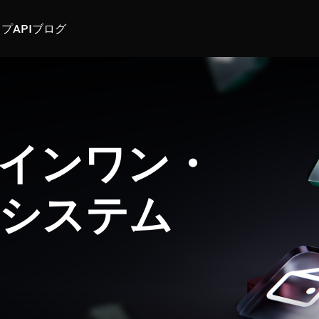
スプ
API
ブログ
インワン・
システム