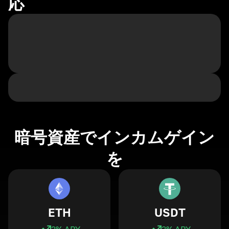
応
暗号資産でインカムゲイン
を
ETH
USDT
3
% APY
3
% APY