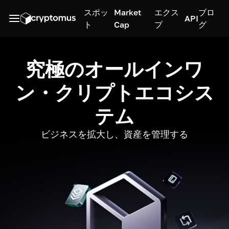
スポッ
Market
エクス
ブロ
API
ト
Cap
プ
グ
究極のオールインワ
ン・クリプトエコシス
テム
ビジネスを拡大し、資産を管理する