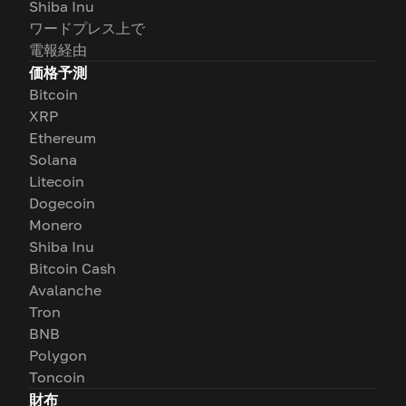
Shiba Inu
ワードプレス上で
電報経由
価格予測
Bitcoin
XRP
Ethereum
Solana
Litecoin
Dogecoin
Monero
Shiba Inu
Bitcoin Cash
Avalanche
Tron
BNB
Polygon
Toncoin
財布