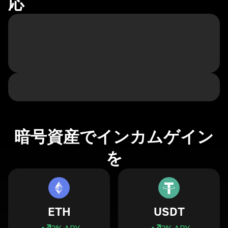
応
暗号資産でインカムゲイン
を
ETH
USDT
3
% APY
3
% APY