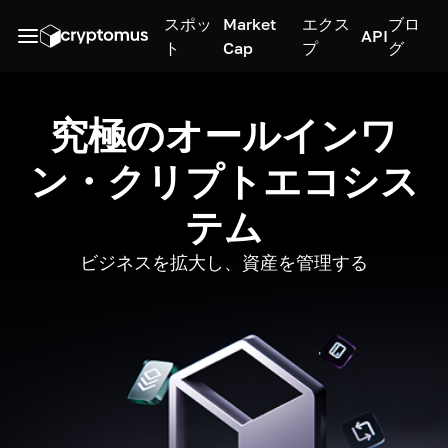
スポッ
Market
エクス
ブロ
API
ト
Cap
プ
グ
究極のオールインワ
ン・クリプトエコシス
テム
ビジネスを拡大し、資産を管理する