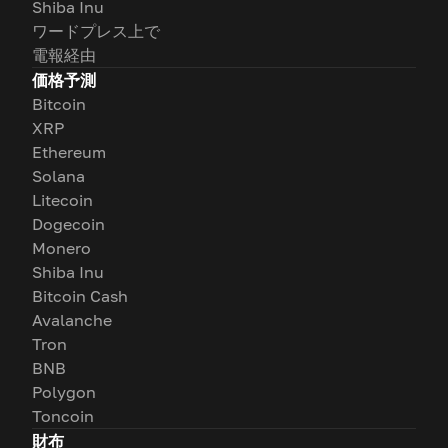
Shiba Inu
ワードプレス上で
電報経由
価格予測
Bitcoin
XRP
Ethereum
Solana
Litecoin
Dogecoin
Monero
Shiba Inu
Bitcoin Cash
Avalanche
Tron
BNB
Polygon
Toncoin
財布