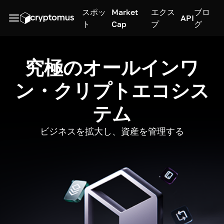
スポッ
Market
エクス
ブロ
API
ト
Cap
プ
グ
究極のオールインワ
ン・クリプトエコシス
テム
ビジネスを拡大し、資産を管理する