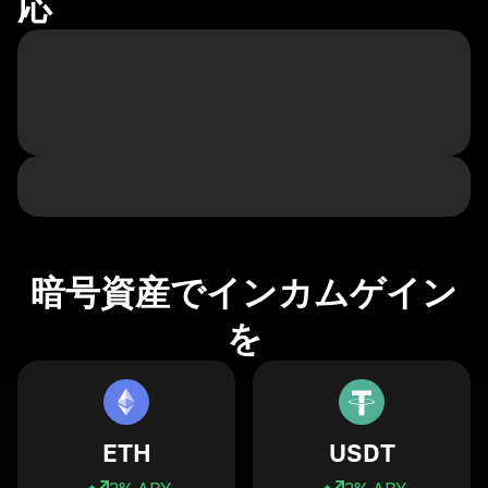
応
暗号資産でインカムゲイン
を
ETH
USDT
3
% APY
3
% APY