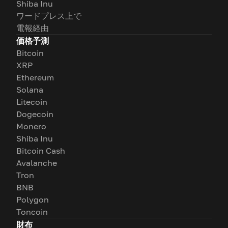
Shiba Inu
ワードプレス上で
電報経由
価格予測
Bitcoin
XRP
Ethereum
Solana
Litecoin
Dogecoin
Monero
Shiba Inu
Bitcoin Cash
Avalanche
Tron
BNB
Polygon
Toncoin
財布