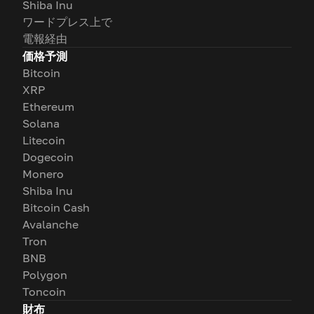
Shiba Inu
ワードプレス上で
電報経由
価格予測
Bitcoin
XRP
Ethereum
Solana
Litecoin
Dogecoin
Monero
Shiba Inu
Bitcoin Cash
Avalanche
Tron
BNB
Polygon
Toncoin
財布