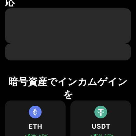
応
暗号資産でインカムゲイン
を
ETH
USDT
3
% APY
3
% APY