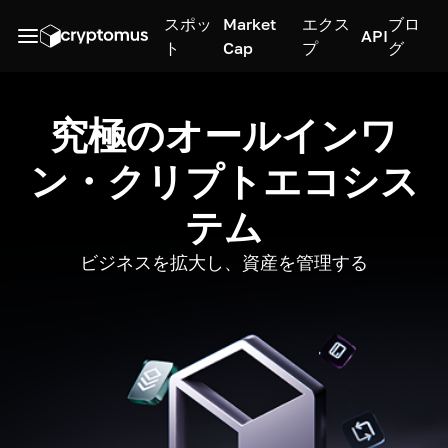
スポッ
Market
エクス
ブロ
API
ト
Cap
プ
グ
究極のオールインワ
ン・クリプトエコシス
テム
ビジネスを拡大し、資産を管理する