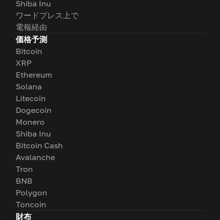
Shiba Inu
ワードプレス上で
電報経由
価格予測
Bitcoin
XRP
Ethereum
Solana
Litecoin
Dogecoin
Monero
Shiba Inu
Bitcoin Cash
Avalanche
Tron
BNB
Polygon
Toncoin
財布