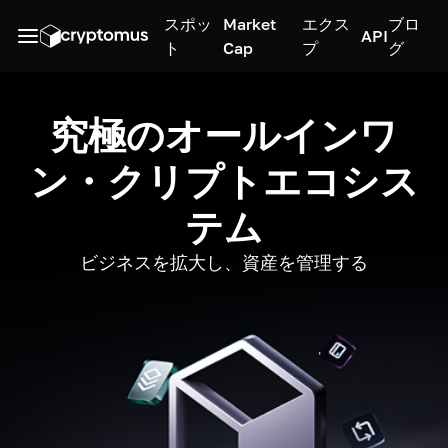
スポッ
Market
エクス
ブロ
API
ト
Cap
プ
グ
究極のオールインワ
ン・クリプトエコシス
テム
ビジネスを拡大し、資産を管理する