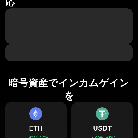
応
暗号資産でインカムゲイン
を
ETH
USDT
3
% APY
3
% APY