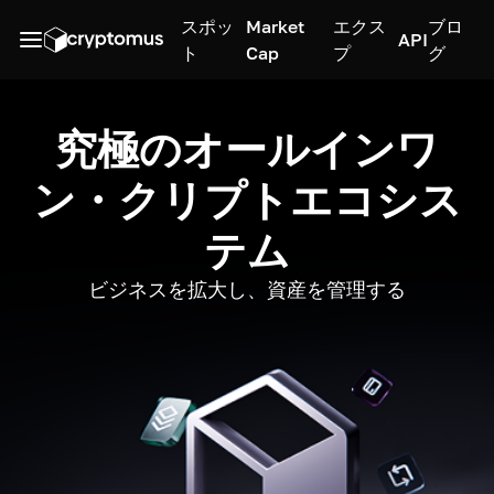
スポッ
Market
エクス
ブロ
API
ト
Cap
プ
グ
究極のオールインワ
ン・クリプトエコシス
テム
ビジネスを拡大し、資産を管理する