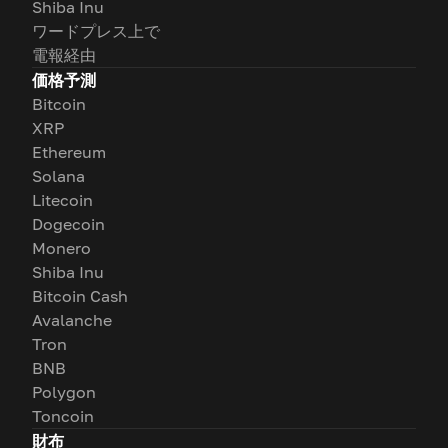
Shiba Inu
ワードプレス上で
電報経由
価格予測
Bitcoin
XRP
Ethereum
Solana
Litecoin
Dogecoin
Monero
Shiba Inu
Bitcoin Cash
Avalanche
Tron
BNB
Polygon
Toncoin
財布