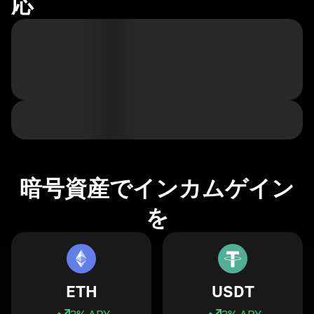
応
暗号資産でインカムゲイン
を
ETH
USDT
3
% APY
3
% APY