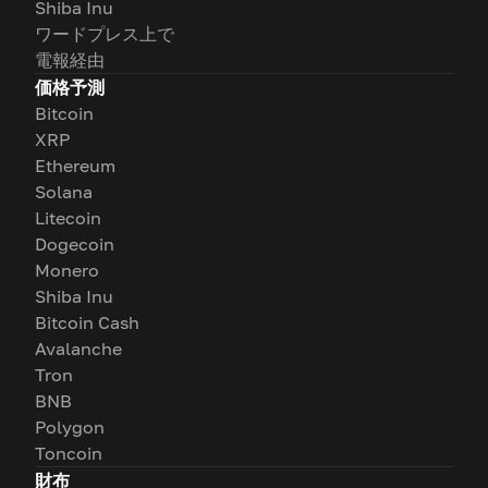
Shiba Inu
ワードプレス上で
電報経由
価格予測
Bitcoin
XRP
Ethereum
Solana
Litecoin
Dogecoin
Monero
Shiba Inu
Bitcoin Cash
Avalanche
Tron
BNB
Polygon
Toncoin
財布