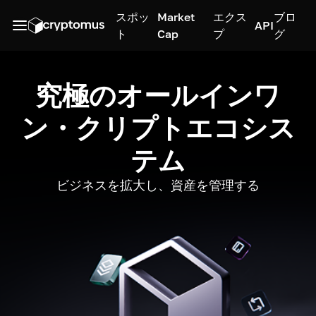
スポッ
Market
エクス
ブロ
API
ト
Cap
プ
グ
究極のオールインワ
ン・クリプトエコシス
テム
ビジネスを拡大し、資産を管理する