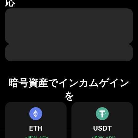
応
暗号資産でインカムゲイン
を
ETH
USDT
3
% APY
3
% APY