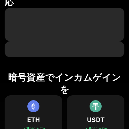
応
暗号資産でインカムゲイン
を
ETH
USDT
3
% APY
3
% APY