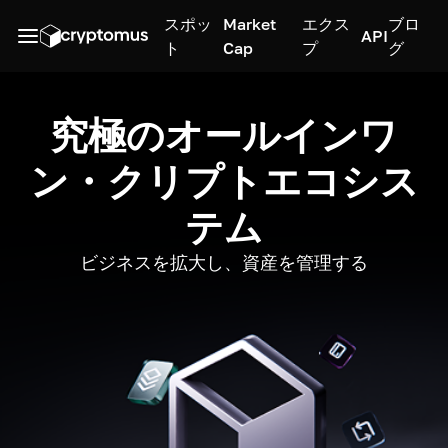
スポッ
Market
エクス
ブロ
API
ト
Cap
プ
グ
究極のオールインワ
ン・クリプトエコシス
テム
ビジネスを拡大し、資産を管理する