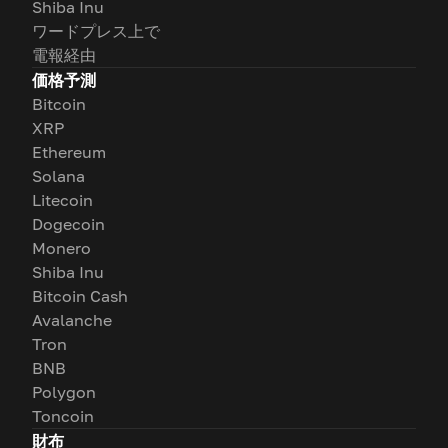
Shiba Inu
ワードプレス上で
電報経由
価格予測
Bitcoin
XRP
Ethereum
Solana
Litecoin
Dogecoin
Monero
Shiba Inu
Bitcoin Cash
Avalanche
Tron
BNB
Polygon
Toncoin
財布