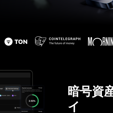
暗号資
イ