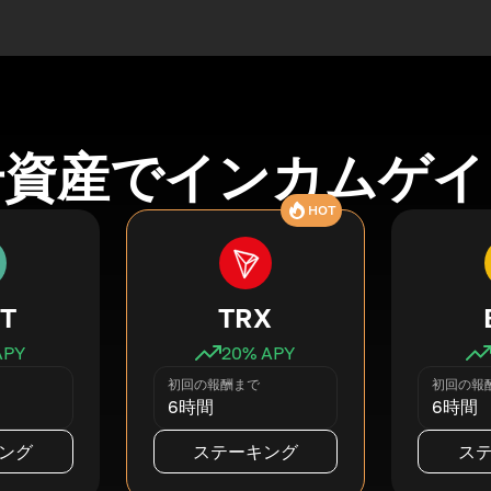
号資産でインカムゲイ
HOT
T
TRX
APY
20
% APY
初回の報酬まで
初回の報
6時間
6時間
ング
ステーキング
ス