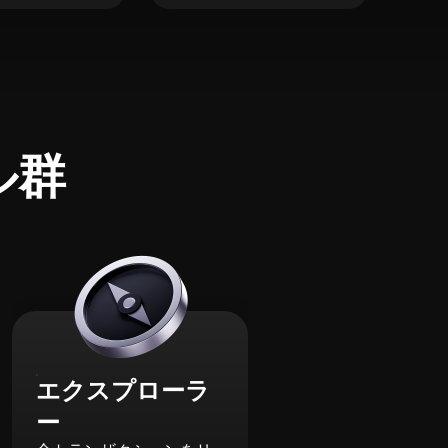
ル群
エクスプローラ
ー