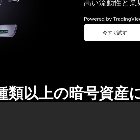
高い流動性と業界
Powered by
TradingVie
今すぐ試す
0種類以上の暗号資産