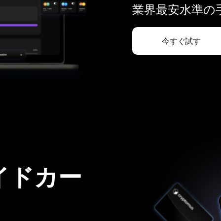
業界最安水準の手
今すぐ試す
イドカー