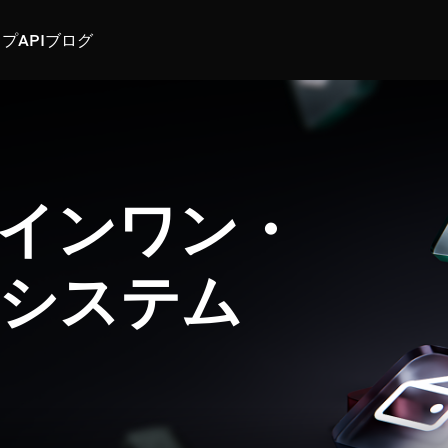
スプ
API
ブログ
インワン・
システム