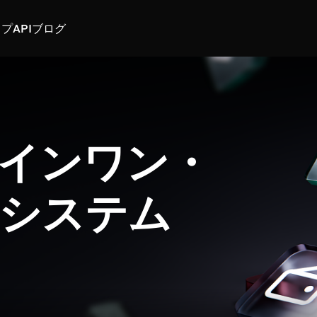
スプ
API
ブログ
インワン・
システム