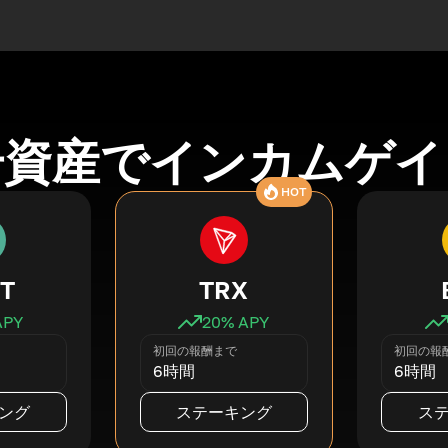
号資産でインカムゲイ
HOT
T
TRX
APY
20
% APY
初回の報酬まで
初回の報
6時間
6時間
ング
ステーキング
ス