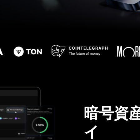
暗号資
イ