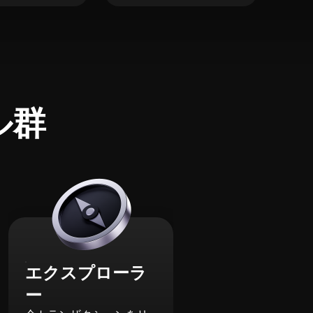
ル群
エクスプローラ
ー