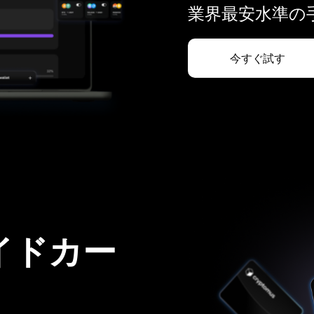
業界最安水準の手
今すぐ試す
イドカー