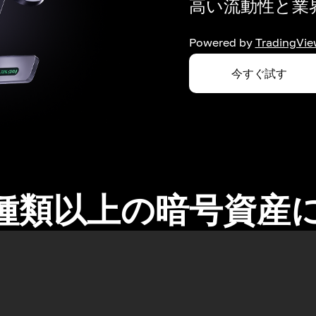
高い流動性と業界
Powered by
TradingVie
今すぐ試す
0種類以上の暗号資産