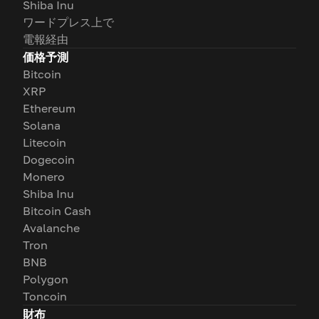
Shiba Inu
ワードプレス上で
電報経由
価格予測
Bitcoin
XRP
Ethereum
Solana
Litecoin
Dogecoin
Monero
Shiba Inu
Bitcoin Cash
Avalanche
Tron
BNB
Polygon
Toncoin
財布