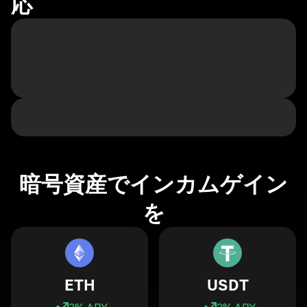
応
暗号資産でインカムゲイン
を
ETH
USDT
3
% APY
3
% APY