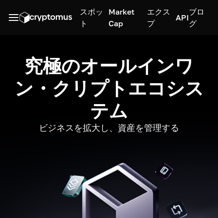
スポッ
Market
エクス
ブロ
API
ト
Cap
プ
グ
究極のオールインワ
ン・クリプトエコシス
テム
ビジネスを拡大し、資産を管理する