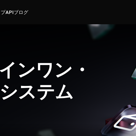
スプ
API
ブログ
インワン・
システム