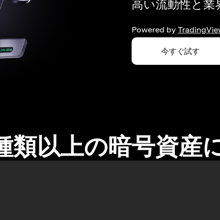
高い流動性と業界
Powered by
TradingVie
今すぐ試す
0種類以上の暗号資産