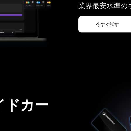
業界最安水準の手
今すぐ試す
イドカー