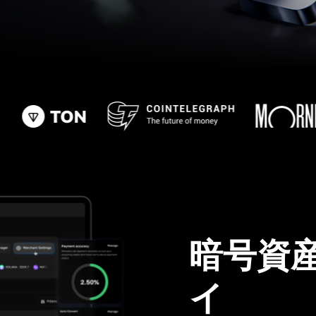
暗号資
イ