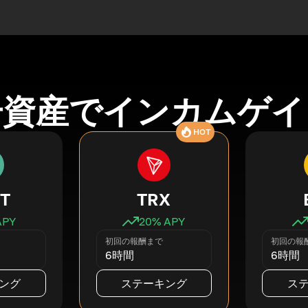
号資産でインカムゲイ
HOT
T
TRX
APY
20
% APY
初回の報酬まで
初回の報
6時間
6時間
ング
ステーキング
ス