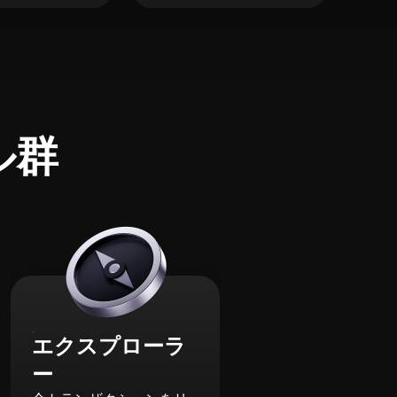
ル群
エクスプローラ
ー