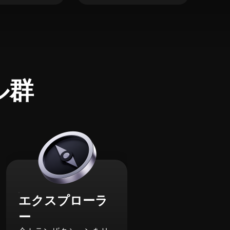
ル群
エクスプローラ
ー