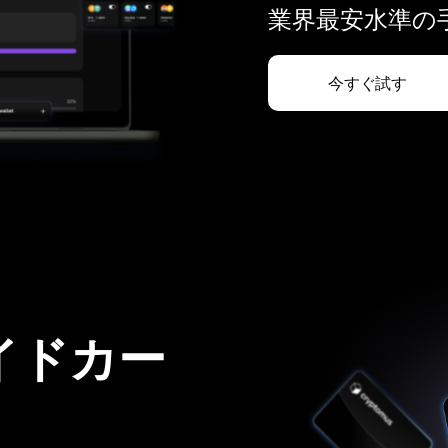
業界最安水準の手
今すぐ試す
イドカー