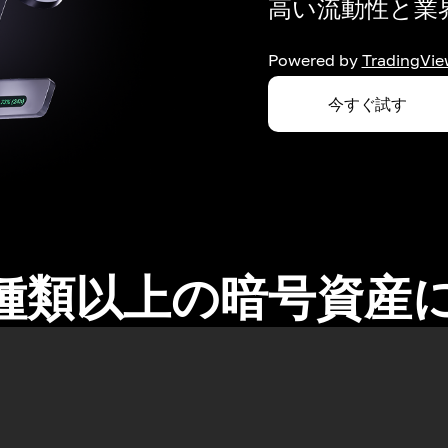
高い流動性と業界
Powered by
TradingVie
今すぐ試す
0種類以上の暗号資産