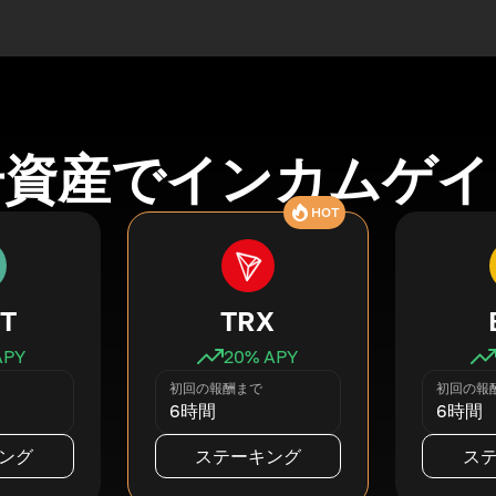
号資産でインカムゲイ
HOT
T
TRX
APY
20
% APY
初回の報酬まで
初回の報
6時間
6時間
ング
ステーキング
ス