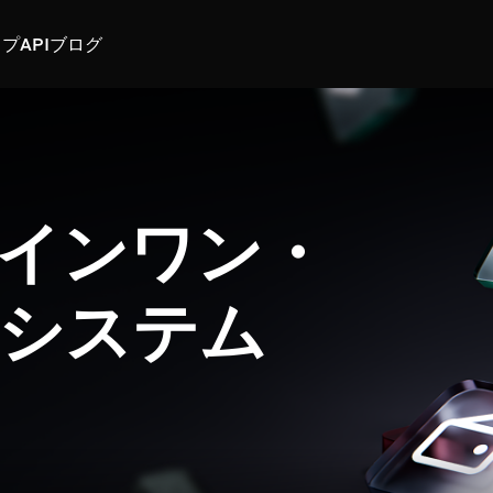
スプ
API
ブログ
インワン・
システム