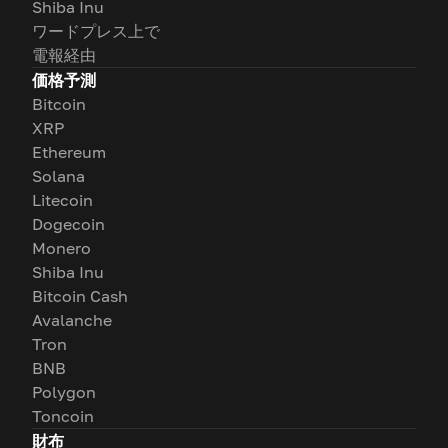
Shiba Inu
ワードプレス上で
電報経由
価格予測
Bitcoin
XRP
Ethereum
Solana
Litecoin
Dogecoin
Monero
Shiba Inu
Bitcoin Cash
Avalanche
Tron
BNB
Polygon
Toncoin
財布