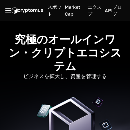
スポッ
Market
エクス
ブロ
API
ト
Cap
プ
グ
究極のオールインワ
ン・クリプトエコシス
テム
ビジネスを拡大し、資産を管理する