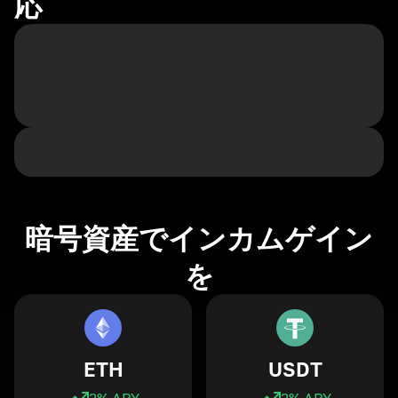
応
暗号資産でインカムゲイン
を
ETH
USDT
3
% APY
3
% APY