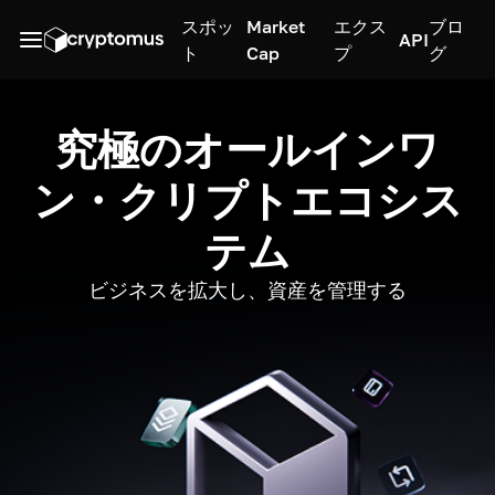
スポッ
Market
エクス
ブロ
API
ト
Cap
プ
グ
究極のオールインワ
ン・クリプトエコシス
テム
ビジネスを拡大し、資産を管理する