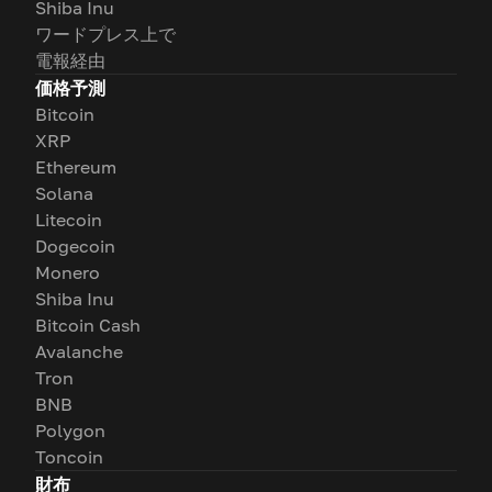
Shiba Inu
ワードプレス上で
電報経由
価格予測
Bitcoin
XRP
Ethereum
Solana
Litecoin
Dogecoin
Monero
Shiba Inu
Bitcoin Cash
Avalanche
Tron
BNB
Polygon
Toncoin
財布