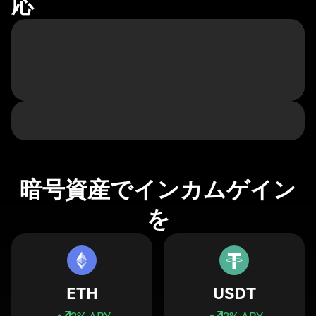
応
暗号資産でインカムゲイン
を
ETH
USDT
3
% APY
3
% APY