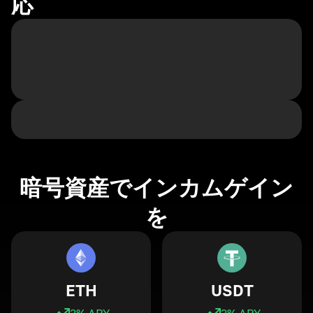
応
暗号資産でインカムゲイン
を
ETH
USDT
3
% APY
3
% APY