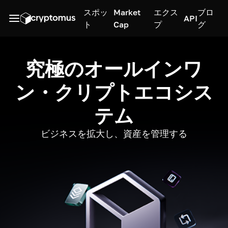
スポッ
Market
エクス
ブロ
API
ト
Cap
プ
グ
究極のオールインワ
ン・クリプトエコシス
テム
ビジネスを拡大し、資産を管理する