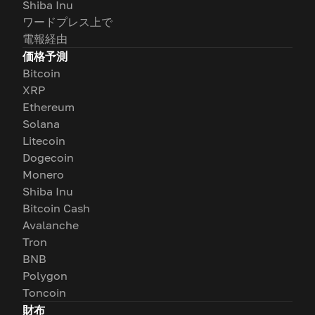
Shiba Inu
ワードプレス上で
電報経由
価格予測
Bitcoin
XRP
Ethereum
Solana
Litecoin
Dogecoin
Monero
Shiba Inu
Bitcoin Cash
Avalanche
Tron
BNB
Polygon
Toncoin
財布