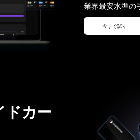
業界最安水準の手
今すぐ試す
イドカー