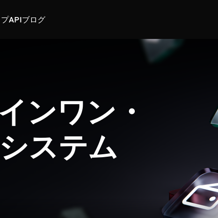
スプ
API
ブログ
インワン・
システム