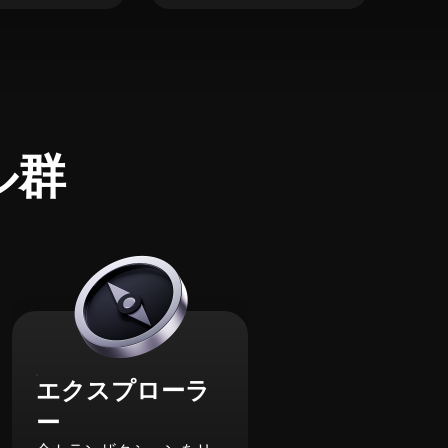
ル群
エクスプローラ
ー