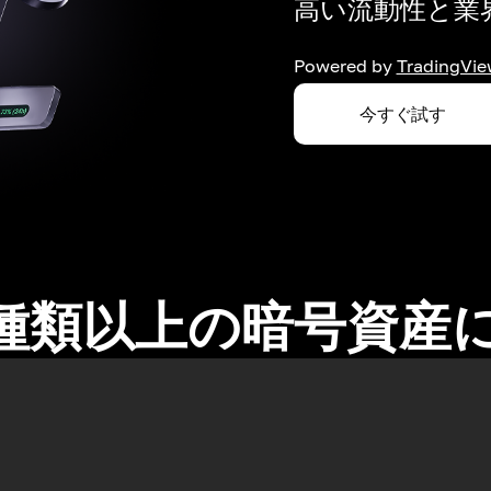
高い流動性と業界
Powered by
TradingVie
今すぐ試す
0種類以上の暗号資産