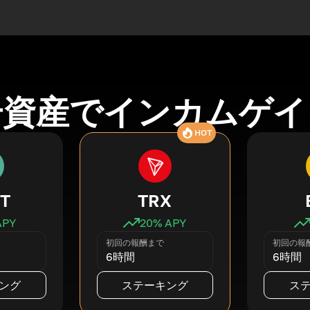
号資産でインカムゲイ
HOT
T
TRX
APY
20
% APY
初回の報酬まで
初回の報
6時間
6時間
ング
ステーキング
ス