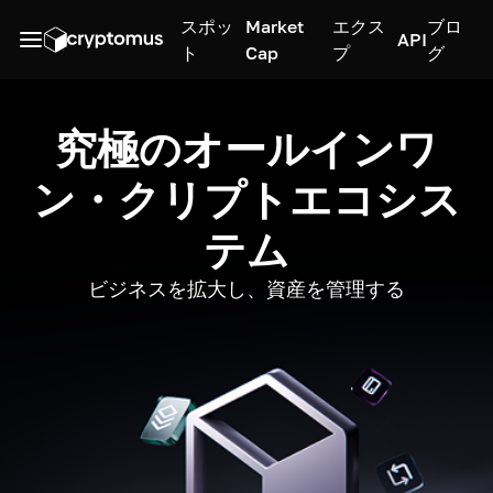
スポッ
Market
エクス
ブロ
API
ト
Cap
プ
グ
究極のオールインワ
ン・クリプトエコシス
テム
ビジネスを拡大し、資産を管理する