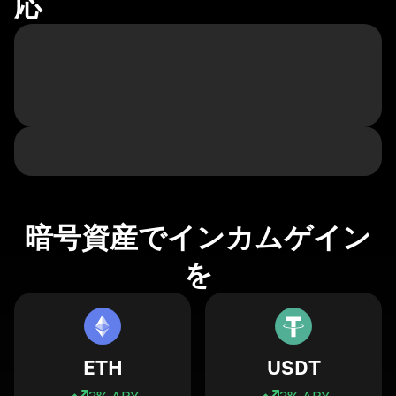
応
暗号資産でインカムゲイン
を
ETH
USDT
3
% APY
3
% APY