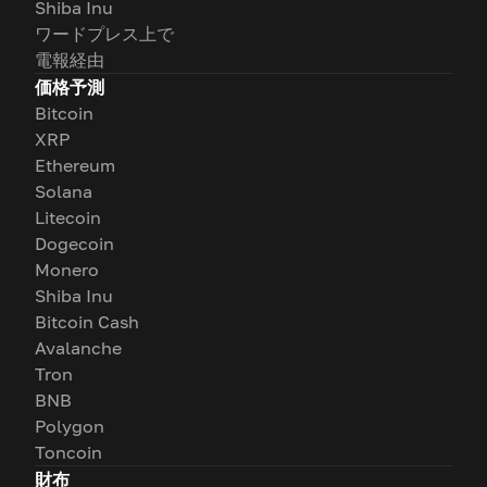
Shiba Inu
ワードプレス上で
電報経由
価格予測
Bitcoin
XRP
Ethereum
Solana
Litecoin
Dogecoin
Monero
Shiba Inu
Bitcoin Cash
Avalanche
Tron
BNB
Polygon
Toncoin
財布