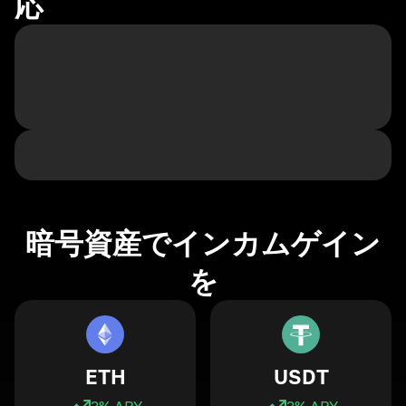
応
暗号資産でインカムゲイン
を
ETH
USDT
3
% APY
3
% APY