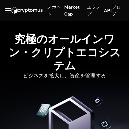
スポッ
Market
エクス
ブロ
API
ト
Cap
プ
グ
究極のオールインワ
ン・クリプトエコシス
テム
ビジネスを拡大し、資産を管理する