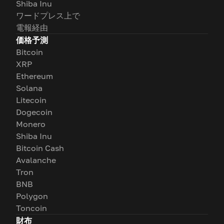
Shiba Inu
ワードプレス上で
電報経由
価格予測
Bitcoin
XRP
Ethereum
Solana
Litecoin
Dogecoin
Monero
Shiba Inu
Bitcoin Cash
Avalanche
Tron
BNB
Polygon
Toncoin
財布