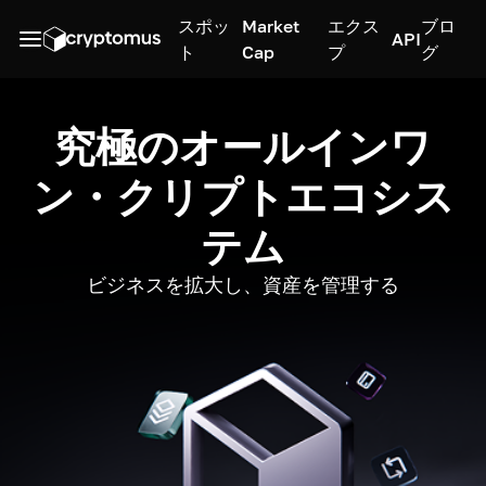
スポッ
Market
エクス
ブロ
API
ト
Cap
プ
グ
究極のオールインワ
ン・クリプトエコシス
テム
ビジネスを拡大し、資産を管理する