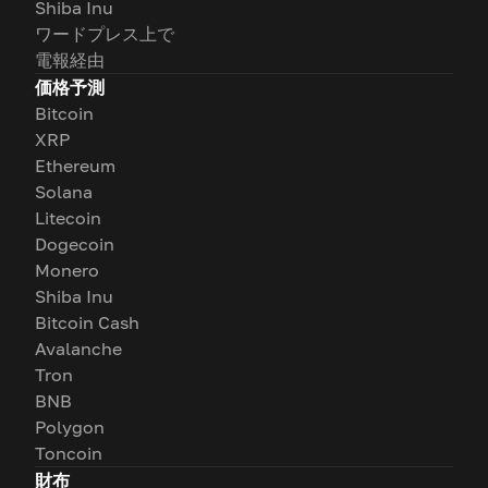
Shiba Inu
ワードプレス上で
電報経由
価格予測
Bitcoin
XRP
Ethereum
Solana
Litecoin
Dogecoin
Monero
Shiba Inu
Bitcoin Cash
Avalanche
Tron
BNB
Polygon
Toncoin
財布