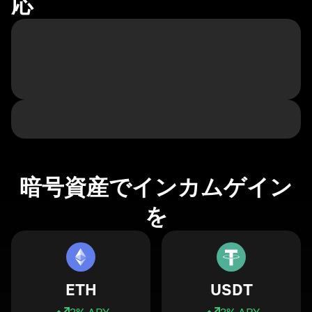
応
暗号資産でインカムゲイン
を
ETH
USDT
3
% APY
3
% APY