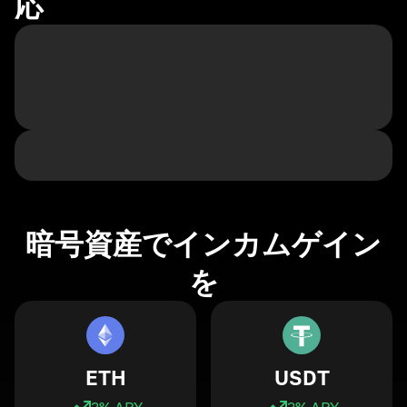
応
暗号資産でインカムゲイン
を
ETH
USDT
3
% APY
3
% APY