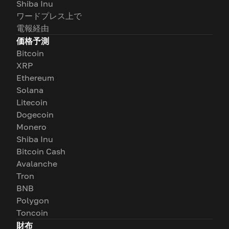
Shiba Inu
ワードプレス上で
電報経由
価格予測
Bitcoin
XRP
Ethereum
Solana
Litecoin
Dogecoin
Monero
Shiba Inu
Bitcoin Cash
Avalanche
Tron
BNB
Polygon
Toncoin
財布