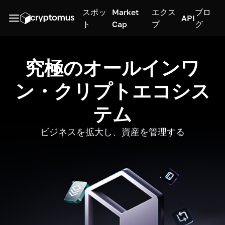
スポッ
Market
エクス
ブロ
API
ト
Cap
プ
グ
究極のオールインワ
ン・クリプトエコシス
テム
ビジネスを拡大し、資産を管理する