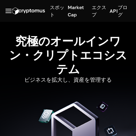
スポッ
Market
エクス
ブロ
API
ト
Cap
プ
グ
究極のオールインワ
ン・クリプトエコシス
テム
ビジネスを拡大し、資産を管理する