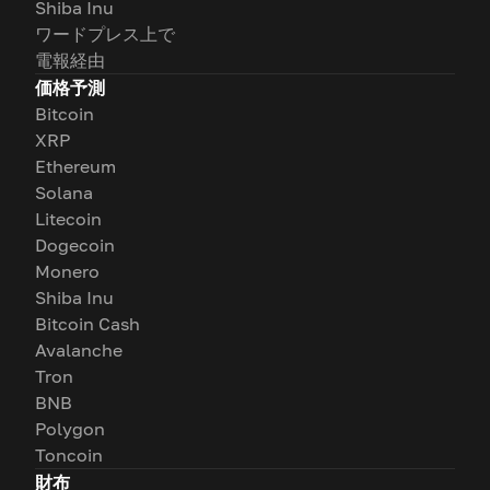
Shiba Inu
ワードプレス上で
電報経由
価格予測
Bitcoin
XRP
Ethereum
Solana
Litecoin
Dogecoin
Monero
Shiba Inu
Bitcoin Cash
Avalanche
Tron
BNB
Polygon
Toncoin
財布