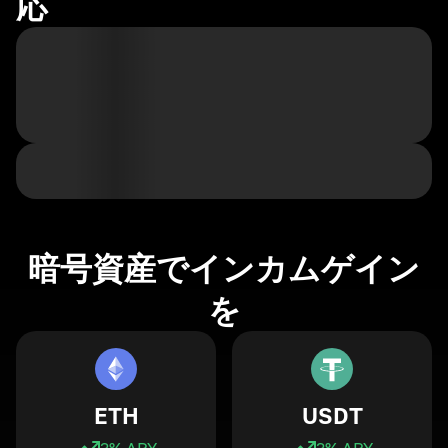
応
暗号資産でインカムゲイン
を
ETH
USDT
3
% APY
3
% APY