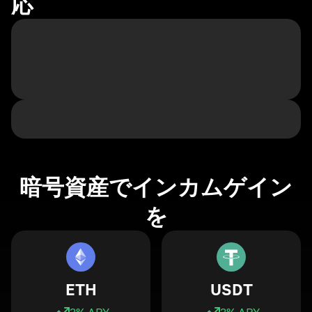
応
暗号資産でインカムゲイン
を
ETH
USDT
3
% APY
3
% APY