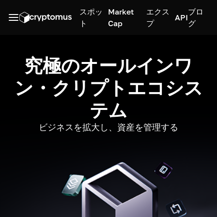
スポッ
Market
エクス
ブロ
API
ト
Cap
プ
グ
究極のオールインワ
ン・クリプトエコシス
テム
ビジネスを拡大し、資産を管理する