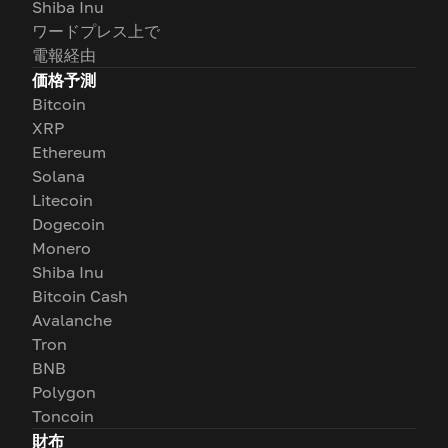
Shiba Inu
ワードプレス上で
電報経由
価格予測
Bitcoin
XRP
Ethereum
Solana
Litecoin
Dogecoin
Monero
Shiba Inu
Bitcoin Cash
Avalanche
Tron
BNB
Polygon
Toncoin
財布