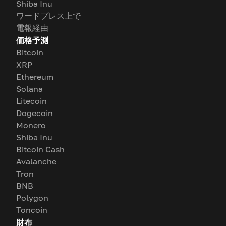
Shiba Inu
ワードプレス上で
電報経由
価格予測
Bitcoin
XRP
Ethereum
Solana
Litecoin
Dogecoin
Monero
Shiba Inu
Bitcoin Cash
Avalanche
Tron
BNB
Polygon
Toncoin
財布