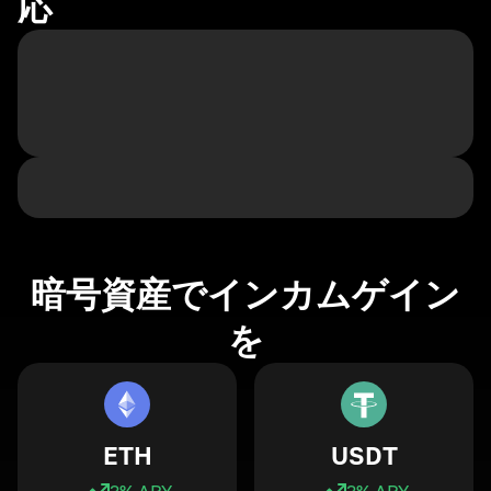
応
暗号資産でインカムゲイン
を
ETH
USDT
3
% APY
3
% APY