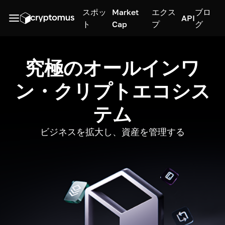
スポッ
Market
エクス
ブロ
API
ト
Cap
プ
グ
究極のオールインワ
ン・クリプトエコシス
テム
ビジネスを拡大し、資産を管理する