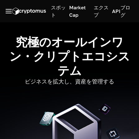
スポッ
Market
エクス
ブロ
API
ト
Cap
プ
グ
究極のオールインワ
ン・クリプトエコシス
テム
ビジネスを拡大し、資産を管理する