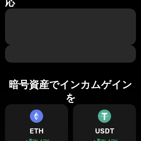
応
暗号資産でインカムゲイン
を
ETH
USDT
3
% APY
3
% APY