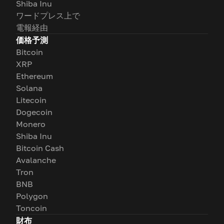
Shiba Inu
ワードプレス上で
電報経由
価格予測
Bitcoin
XRP
Ethereum
Solana
Litecoin
Dogecoin
Monero
Shiba Inu
Bitcoin Cash
Avalanche
Tron
BNB
Polygon
Toncoin
財布